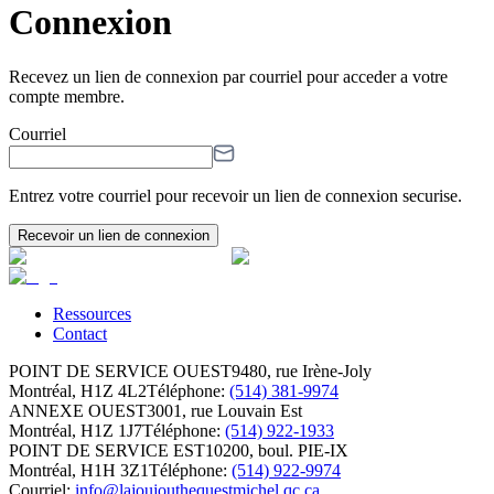
Connexion
Recevez un lien de connexion par courriel pour acceder a votre
compte membre.
Courriel
Entrez votre courriel pour recevoir un lien de connexion securise.
Recevoir un lien de connexion
Ressources
Contact
POINT DE SERVICE OUEST
9480, rue Irène-Joly
Montréal
,
H1Z 4L2
Téléphone:
(514) 381-9974
ANNEXE OUEST
3001, rue Louvain Est
Montréal
,
H1Z 1J7
Téléphone:
(514) 922-1933
POINT DE SERVICE EST
10200, boul. PIE-IX
Montréal
,
H1H 3Z1
Téléphone:
(514) 922-9974
Courriel:
info@lajoujouthequestmichel.qc.ca